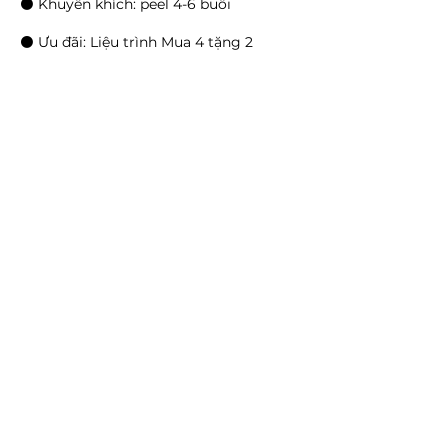
⚫ Khuyến khích: peel 4-6 buổi
⚫ Ưu đãi: Liệu trình Mua 4 tặng 2
Liên hệ
Ồ Láng Viện Mạc Đĩnh Chi Quận 1
Ồ Láng Viện, 73 Đường Mạc Đĩnh Chi,
Da Kao, District 1, Ho Chi Minh City,
Vietnam