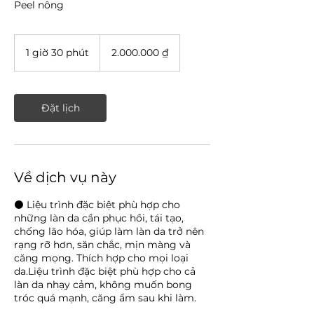
Peel nông
2.000.000
đồng
1 giờ 30 phút
1
2.000.000 ₫
Việt
Nam
g
i
3
0
Đặt lịch
p
h
ú
t
Về dịch vụ này
⚫ Liệu trình đặc biệt phù hợp cho
những làn da cần phục hồi, tái tạo,
chống lão hóa, giúp làm làn da trở nên
rạng rỡ hơn, săn chắc, mịn màng và
căng mọng. Thích hợp cho mọi loại
da.Liệu trình đặc biệt phù hợp cho cả
làn da nhạy cảm, không muốn bong
tróc quá mạnh, căng ẩm sau khi làm.