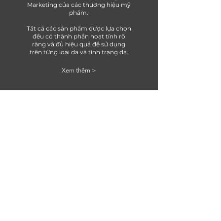
Marketing của các thương hiệu mỹ
phẩm.
Tất cả các sản phẩm được lựa chọn
đều có thành phần hoạt tính rõ
ràng và đủ hiệu quả để sử dụng
trên từng loại da và tình trạng da.
Xem thêm >
UY TÍN
Chúng tôi là đại lý phân phối chính
thức của tất cả các thương hiệu có
mặt tại Ồ Láng Viện và Láng Clinic.
Chúng tôi cam kết tất cả các sản