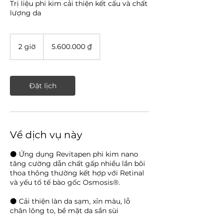
Trị liệu phi kim cải thiện kết cấu và chất
lượng da
5.600.000
đồng
2 giờ
2
5.600.000 ₫
Việt
Nam
g
i
ờ
Đặt lịch
Về dịch vụ này
⚫ Ứng dụng Revitapen phi kim nano
tăng cường dẫn chất gấp nhiều lần bôi
thoa thông thường kết hợp với Retinal
và yếu tố tế bào gốc Osmosis®.
⚫ Cải thiện làn da sạm, xỉn màu, lỗ
chân lông to, bề mặt da sần sùi