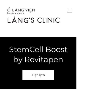
StemCell Boost
by Revitapen
Đặt lịch