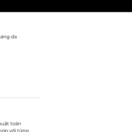
sáng da
huật toán
hợp với từng