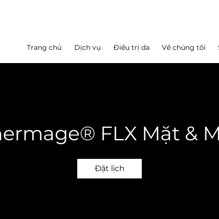
Trang chủ
Dịch vụ
Điều trị da
Về chúng tôi
hermage® FLX Mặt & M
Đặt lịch