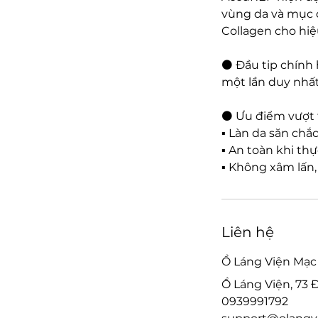
vùng da và mục đ
Collagen cho hiệ
⚫ Đầu tip chính 
một lần duy nhấ
⚫ Ưu điểm vượt t
▪️ Làn da săn chắc
▪️ An toàn khi t
▪️ Không xâm lấn
Liên hệ
Ồ Láng Viện Mạc
Ồ Láng Viện, 73 Đ
0939991792